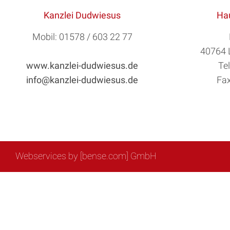
Kanzlei Dudwiesus
Hau
Mobil: 01578 / 603 22 77
40764 
www.kanzlei-dudwiesus.de
Te
info@kanzlei-dudwiesus.de
Fax
Webservices by [bense.com] GmbH