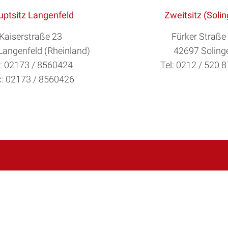
ptsitz Langenfeld
Zweitsitz (Soli
Kaiserstraße 23
Fürker Straße
Langenfeld (Rheinland)
42697 Soling
l: 02173 / 8560424
Tel: 0212 / 520 
: 02173 / 8560426