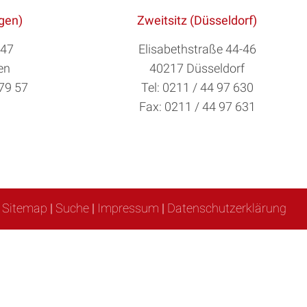
ngen)
Zweitsitz (Düsseldorf)
 47
Elisabethstraße 44-46
en
40217 Düsseldorf
879 57
Tel: 0211 / 44 97 630
Fax: 0211 / 44 97 631
Sitemap
|
Suche
|
Impressum
|
Datenschutzerklärung